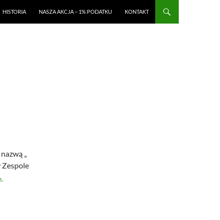
CI
HISTORIA
NASZA AKCJA – 1% PODATKU
KONTAKT
 nazwą „
w Zespole
radycje wigilijne
→