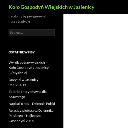
Szukaj
Koło Gospodyń Wiejskich w Jasienicy
działamy by pielęgnować
naszą tradycję
Szukaj:
OSTATNIE WPISY
Wyrób potraw wiejskich –
Koło Gospodyń z Jasienicy
(k/Myślenic)
Dożynki w Jasienicy
06.09.2015
Zbiórka charytatywna dla
Ksawerego
Napisali o nas – Dziennik Polski
Relacja z plebiscytu Dziennika
Polskiego – Najlepsza
Gospodyni 2014