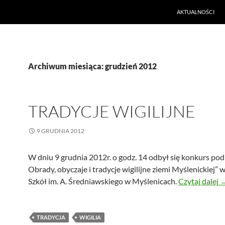
PRZEJDŹ DO TREŚ
AKTUALNOŚCI
Archiwum miesiąca: grudzień 2012
TRADYCJE WIGILIJNE
9 GRUDNIA 2012
W dniu 9 grudnia 2012r. o godz. 14 odbył się konkurs pod
Obrady, obyczaje i tradycje wigilijne ziemi Myślenickiej” 
T
Szkół im. A. Średniawskiego w Myślenicach.
Czytaj dalej
TRADYCJA
WIGILIA