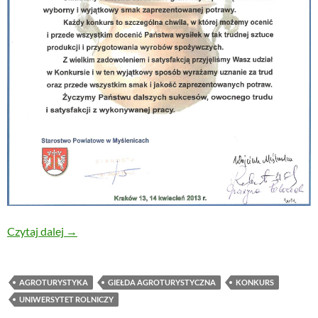
Małopolska Giełda Agroturystyczna w Krakowie
Czytaj dalej
→
AGROTURYSTYKA
GIEŁDA AGROTURYSTYCZNA
KONKURS
UNIWERSYTET ROLNICZY