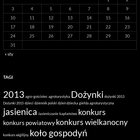
3
4
5
6
7
8
9
10
11
12
13
14
15
16
17
18
19
20
21
22
23
24
25
26
27
28
29
30
31
« sty
TAGI
2013
Dożynki
agro-gościniec
agroturystyka
dożynki 2013
Dożynki 2015
dzieci
dziennik polski
dzień dziecka
giełda agroturystyczna
jasienica
konkurs
Jasieniczanie
kapłaństwo
konkurs wielkanocny
konkurs powiatowy
koło gospodyń
konkurs wigilijny