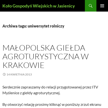
Szukaj
Koło Gospodyń Wiejskich w Jasienicy
PRZEJDŹ
MENU
DO
GŁÓWN
TREŚCI
Archiwa tagu: uniwersytet rolniczy
MAŁOPOLSKA GIEŁDA
AGROTURYSTYCZNA W
KRAKOWIE
14 KWIETNIA 2013
Serdecznie zapraszamy do relacji przygotowanej przez ITV
Myślenice z giełdy agroturytycznej.
By otworzyć relację prosimy kliknąć w poniższy zrzut ekranu