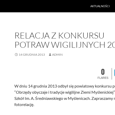
PRZEJDŹ DO TREŚ
AKTUALNOŚCI
RELACJA Z KONKURSU
POTRAW WIGILIJNYCH 2
14 GRUDNIA 2013
ADMIN
0
FLARES
Made with
FLARE
W dniu 14 grudnia 2013 odbył się powiatowy konkursu 
More Info
“Obrzędy obyczaje i tradycje wigilijne Ziemi Myślenickie
Szkół Im. A. Średniawskiego w Myślenicach. Zapraszamy 
fotorelację.