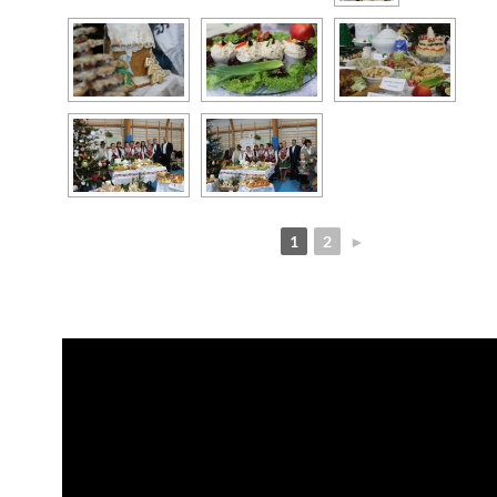
1
2
►