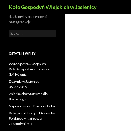
Szukaj
Koło Gospodyń Wiejskich w Jasienicy
działamy by pielęgnować
naszą tradycję
Szukaj:
OSTATNIE WPISY
Wyrób potraw wiejskich –
Koło Gospodyń z Jasienicy
(k/Myślenic)
Dożynki w Jasienicy
06.09.2015
Zbiórka charytatywna dla
Ksawerego
Napisali o nas – Dziennik Polski
Relacja z plebiscytu Dziennika
Polskiego – Najlepsza
Gospodyni 2014