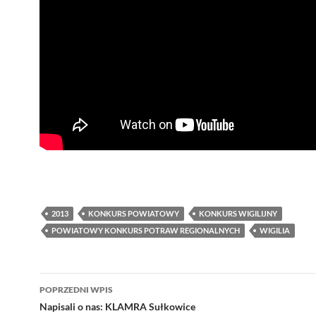
2013
KONKURS POWIATOWY
KONKURS WIGILIJNY
POWIATOWY KONKURS POTRAW REGIONALNYCH
WIGILIA
Nawigacja
POPRZEDNI WPIS
wpisu
Napisali o nas: KLAMRA Sułkowice