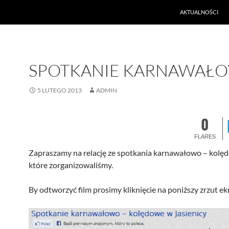
PRZEJDŹ DO TREŚ
AKTUALNOŚCI
SPOTKANIE KARNAWAŁ
5 LUTEGO 2013
ADMIN
0
FLARES
Zapraszamy na relację ze spotkania karnawałowo – kol
Made with
FLARE
które zorganizowaliśmy.
More Info
By odtworzyć film prosimy kliknięcie na poniższy zrzut ek