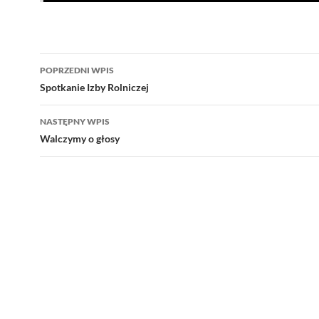
Nawigacja
POPRZEDNI WPIS
wpisu
Spotkanie Izby Rolniczej
NASTĘPNY WPIS
Walczymy o głosy