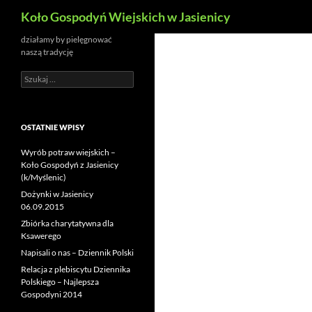
Szukaj
Koło Gospodyń Wiejskich w Jasienicy
działamy by pielęgnować
naszą tradycję
Szukaj:
OSTATNIE WPISY
Wyrób potraw wiejskich –
Koło Gospodyń z Jasienicy
(k/Myślenic)
Dożynki w Jasienicy
06.09.2015
Zbiórka charytatywna dla
Ksawerego
Napisali o nas – Dziennik Polski
Relacja z plebiscytu Dziennika
Polskiego – Najlepsza
Gospodyni 2014